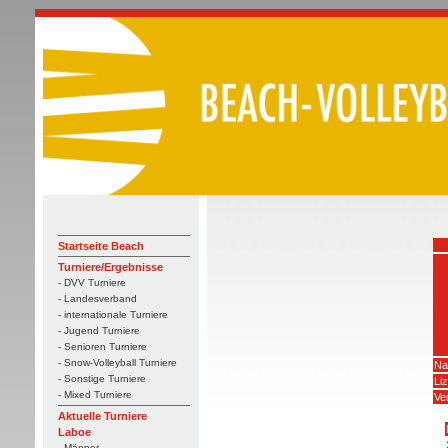
Startseite Beach
Turniere/Ergebnisse
- DVV Turniere
- Landesverband
- internationale Turniere
- Jugend Turniere
- Senioren Turniere
- Snow-Volleyball Turniere
Na
- Sonstige Turniere
Li
- Mixed Turniere
Ve
Aktuelle Turniere
Laboe
- Männer