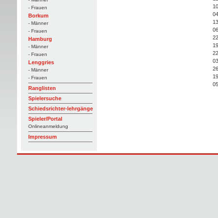
10
- Frauen
04
Borkum
13
- Männer
06
- Frauen
22
Hamburg
19
- Männer
22
- Frauen
03
Lenggries
26
- Männer
19
- Frauen
05
Ranglisten
Spielersuche
Schiedsrichter-lehrgänge
Spieler/Portal
Onlineanmeldung
Impressum