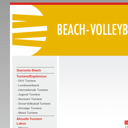
Startseite Beach
Turniere/Ergebnisse
- DVV Turniere
- Landesverband
- internationale Turniere
- Jugend Turniere
- Senioren Turniere
- Snow-Volleyball Turniere
- Sonstige Turniere
- Mixed Turniere
Aktuelle Turniere
D
Laboe
12
- Männer