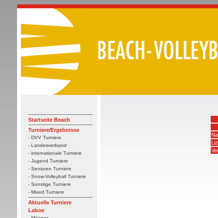
Startseite Beach
Turniere/Ergebnisse
Na
- DVV Turniere
Li
- Landesverband
Ve
- internationale Turniere
- Jugend Turniere
- Senioren Turniere
- Snow-Volleyball Turniere
- Sonstige Turniere
- Mixed Turniere
Aktuelle Turniere
Laboe
- Männer