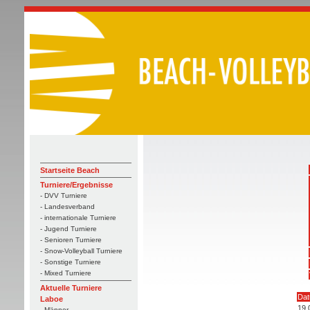
Startseite Beach
Turniere/Ergebnisse
- DVV Turniere
- Landesverband
- internationale Turniere
- Jugend Turniere
- Senioren Turniere
- Snow-Volleyball Turniere
- Sonstige Turniere
- Mixed Turniere
Aktuelle Turniere
Da
Laboe
19.
- Männer