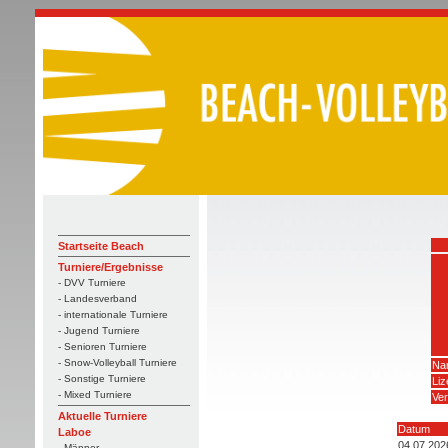
Startseite Beach
Turniere/Ergebnisse
- DVV Turniere
- Landesverband
- internationale Turniere
- Jugend Turniere
- Senioren Turniere
- Snow-Volleyball Turniere
Na
- Sonstige Turniere
Li
- Mixed Turniere
Ver
Aktuelle Turniere
Datum
Laboe
04.07.202
- Männer