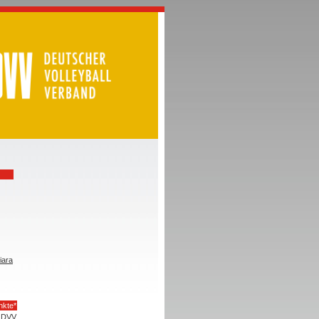
iara
nkte*
DVV