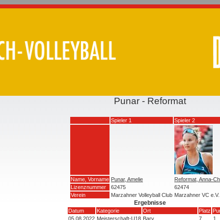
Punar - Reformat
Spieler 1
Spieler 2
Name, Vorname
Punar, Amelie
Reformat, Anna-Ch
Lizenznummer
62475
62474
Verein
Marzahner Volleyball Club
Marzahner VC e.V.
Ergebnisse
Datum
Kategorie
Ort
Platz
Pu
05.08.2022
Meisterschaft-U18
Bary
7
1