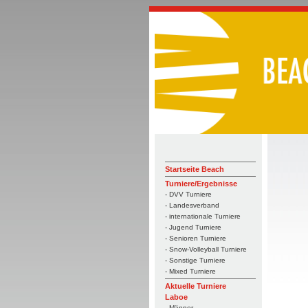
Startseite Beach
Turniere/Ergebnisse
- DVV Turniere
- Landesverband
- internationale Turniere
- Jugend Turniere
- Senioren Turniere
- Snow-Volleyball Turniere
- Sonstige Turniere
- Mixed Turniere
Aktuelle Turniere
Laboe
- Männer