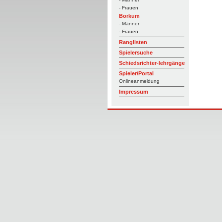
- Frauen
Borkum
- Männer
- Frauen
Ranglisten
Spielersuche
Schiedsrichter-lehrgänge
Spieler/Portal
Onlineanmeldung
Impressum