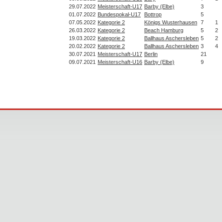
29.07.2022
Meisterschaft-U17
Barby (Elbe)
3
01.07.2022
Bundespokal-U17
Bottrop
5
07.05.2022
Kategorie 2
Königs Wusterhausen
7
1
26.03.2022
Kategorie 2
Beach Hamburg
5
2
19.03.2022
Kategorie 2
Ballhaus Aschersleben
5
2
20.02.2022
Kategorie 2
Ballhaus Aschersleben
3
4
30.07.2021
Meisterschaft-U17
Berlin
21
09.07.2021
Meisterschaft-U16
Barby (Elbe)
9