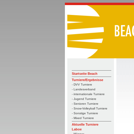
Startseite Beach
Turniere/Ergebnisse
- DVV Turniere
- Landesverband
- internationale Turniere
- Jugend Turniere
- Senioren Turniere
- Snow-Volleyball Turniere
- Sonstige Turniere
- Mixed Turniere
Aktuelle Turniere
Laboe
- Männer