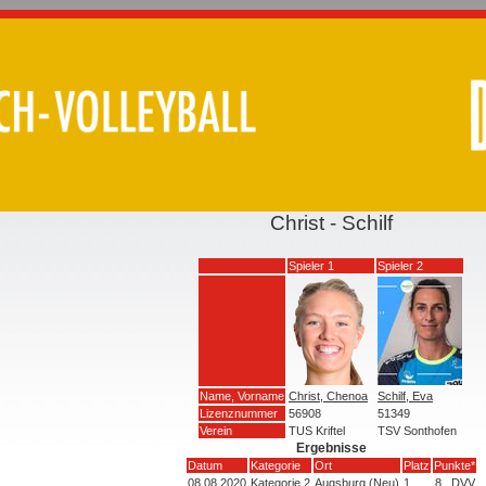
Christ - Schilf
Spieler 1
Spieler 2
Name, Vorname
Christ, Chenoa
Schilf, Eva
Lizenznummer
56908
51349
Verein
TUS Kriftel
TSV Sonthofen
Ergebnisse
Datum
Kategorie
Ort
Platz
Punkte*
08.08.2020
Kategorie 2
Augsburg (Neu)
1
8
DVV