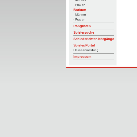
- Frauen
Borkum
- Männer
- Frauen
Ranglisten
Spielersuche
Schiedsrichter-lehrgänge
Spieler/Portal
Onlineanmeldung
Impressum