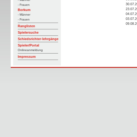
30.07.
- Frauen
23.07.
Borkum
04.07.
- Männer
03.07.
- Frauen
09.08.
Ranglisten
Spielersuche
Schiedsrichter-lehrgänge
Spieler/Portal
Onlineanmeldung
Impressum