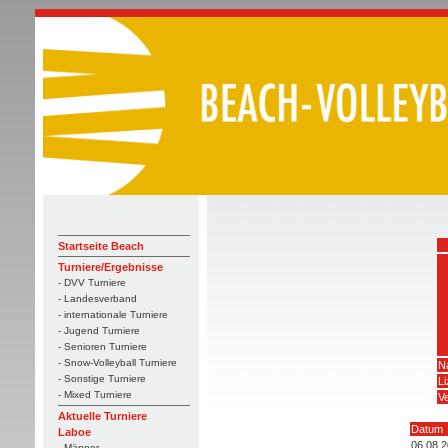
Startseite Beach
Turniere/Ergebnisse
- DVV Turniere
- Landesverband
- internationale Turniere
- Jugend Turniere
- Senioren Turniere
- Snow-Volleyball Turniere
N
- Sonstige Turniere
L
- Mixed Turniere
Ve
Aktuelle Turniere
Datum
Laboe
06.08.
- Männer