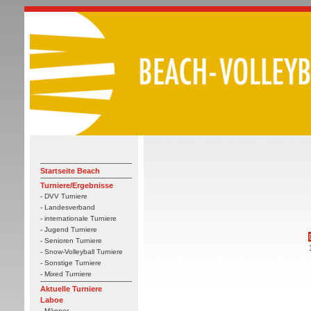
Startseite Beach
Turniere/Ergebnisse
- DVV Turniere
- Landesverband
- internationale Turniere
- Jugend Turniere
- Senioren Turniere
- Snow-Volleyball Turniere
- Sonstige Turniere
- Mixed Turniere
Aktuelle Turniere
Laboe
- Männer