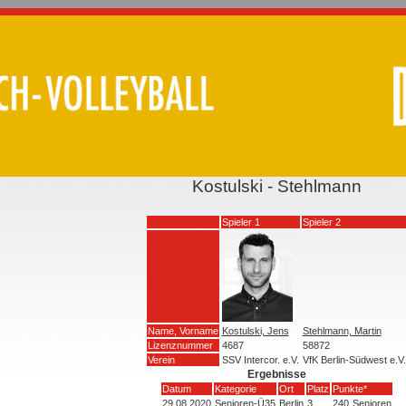
Kostulski - Stehlmann
Spieler 1
Spieler 2
Name, Vorname
Kostulski, Jens
Stehlmann, Martin
Lizenznummer
4687
58872
Verein
SSV Intercor. e.V.
VfK Berlin-Südwest e.V.
Ergebnisse
Datum
Kategorie
Ort
Platz
Punkte*
29.08.2020
Senioren-Ü35
Berlin
3
240
Senioren