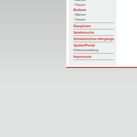
- Frauen
Borkum
- Männer
- Frauen
Ranglisten
Spielersuche
Schiedsrichter-lehrgänge
Spieler/Portal
Onlineanmeldung
Impressum