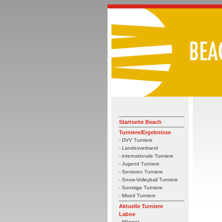
Startseite Beach
Turniere/Ergebnisse
- DVV Turniere
- Landesverband
- internationale Turniere
- Jugend Turniere
- Senioren Turniere
- Snow-Volleyball Turniere
- Sonstige Turniere
- Mixed Turniere
Aktuelle Turniere
Laboe
- Männer