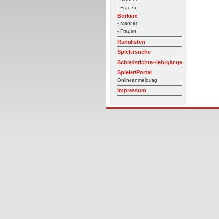
- Frauen
Borkum
- Männer
- Frauen
Ranglisten
Spielersuche
Schiedsrichter-lehrgänge
Spieler/Portal
Onlineanmeldung
Impressum