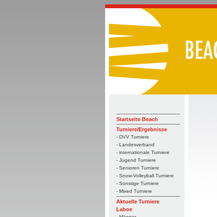
Startseite Beach
Turniere/Ergebnisse
- DVV Turniere
- Landesverband
- internationale Turniere
- Jugend Turniere
- Senioren Turniere
- Snow-Volleyball Turniere
- Sonstige Turniere
- Mixed Turniere
Aktuelle Turniere
Laboe
- Männer