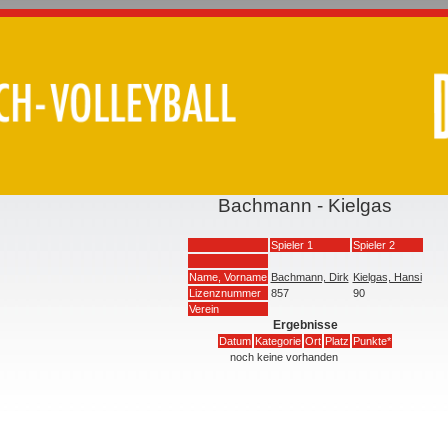
Bachmann - Kielgas
Spieler 1
Spieler 2
Name, Vorname
Bachmann, Dirk
Kielgas, Hansi
Lizenznummer
857
90
Verein
Ergebnisse
Datum
Kategorie
Ort
Platz
Punkte*
noch keine vorhanden