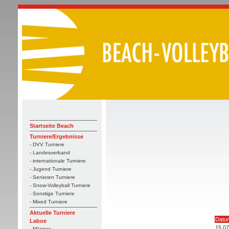
Startseite Beach
Turniere/Ergebnisse
- DVV Turniere
- Landesverband
- internationale Turniere
- Jugend Turniere
- Senioren Turniere
- Snow-Volleyball Turniere
- Sonstige Turniere
- Mixed Turniere
Aktuelle Turniere
Datu
Laboe
15.07
- Männer