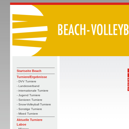
Startseite Beach
Turniere/Ergebnisse
- DVV Turniere
- Landesverband
- internationale Turniere
- Jugend Turniere
- Senioren Turniere
- Snow-Volleyball Turniere
- Sonstige Turniere
- Mixed Turniere
Aktuelle Turniere
Laboe
- Männer