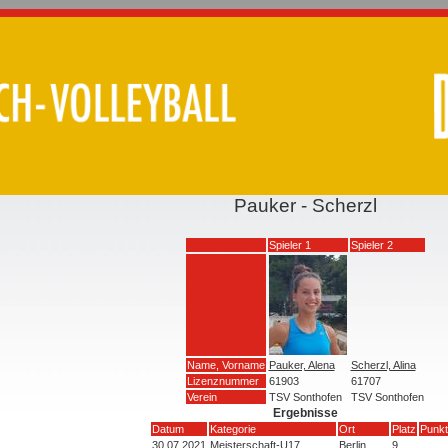
Pauker - Scherzl
Spieler 1
Spieler 2
Name, Vorname
Pauker, Alena
Scherzl, Alina
Lizenznummer
61903
61707
Verein
TSV Sonthofen
TSV Sonthofen
Ergebnisse
Datum
Kategorie
Ort
Platz
Punkt
30.07.2021
Meisterschaft-U17
Berlin
9