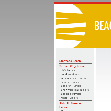
Startseite Beach
Turniere/Ergebnisse
- DVV Turniere
- Landesverband
- internationale Turniere
- Jugend Turniere
- Senioren Turniere
- Snow-Volleyball Turniere
- Sonstige Turniere
- Mixed Turniere
Aktuelle Turniere
Laboe
- Männer