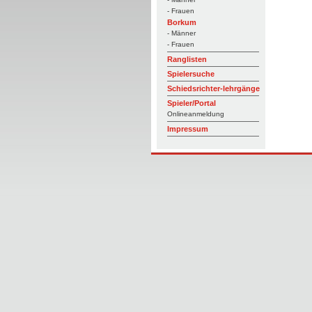
- Frauen
Borkum
- Männer
- Frauen
Ranglisten
Spielersuche
Schiedsrichter-lehrgänge
Spieler/Portal
Onlineanmeldung
Impressum