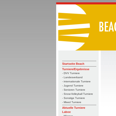
Startseite Beach
Turniere/Ergebnisse
- DVV Turniere
- Landesverband
- internationale Turniere
- Jugend Turniere
- Senioren Turniere
- Snow-Volleyball Turniere
- Sonstige Turniere
- Mixed Turniere
Aktuelle Turniere
Laboe
- Männer