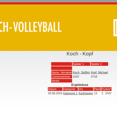
Koch - Kopf
Spieler 1
Spieler 2
Name, Vorname
Koch, Steffen
Kopf, Michael
Lizenznummer
1103
4718
Verein
Ergebnisse
Datum
Kategorie
Ort
Platz
Punkte*
03.08.2019
Kategorie 1
Karlshagen
13
2
DVV