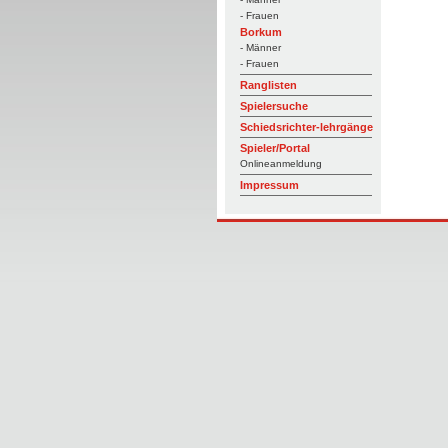
- Frauen
Borkum
- Männer
- Frauen
Ranglisten
Spielersuche
Schiedsrichter-lehrgänge
Spieler/Portal
Onlineanmeldung
Impressum