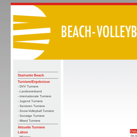
Startseite Beach
Turniere/Ergebnisse
- DVV Turniere
- Landesverband
- internationale Turniere
- Jugend Turniere
- Senioren Turniere
- Snow-Volleyball Turniere
- Sonstige Turniere
- Mixed Turniere
Aktuelle Turniere
Dat
Laboe
28.0
- Männer