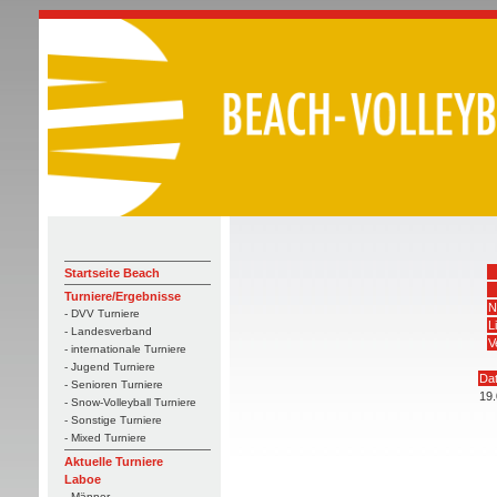
Startseite Beach
Turniere/Ergebnisse
N
- DVV Turniere
L
- Landesverband
V
- internationale Turniere
- Jugend Turniere
Da
- Senioren Turniere
19
- Snow-Volleyball Turniere
- Sonstige Turniere
- Mixed Turniere
Aktuelle Turniere
Laboe
- Männer