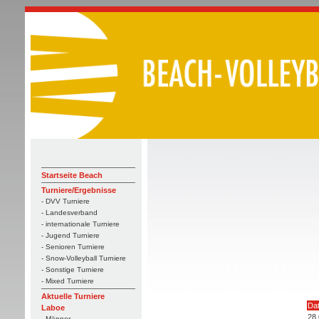
Startseite Beach
Turniere/Ergebnisse
- DVV Turniere
- Landesverband
- internationale Turniere
- Jugend Turniere
- Senioren Turniere
- Snow-Volleyball Turniere
- Sonstige Turniere
- Mixed Turniere
Aktuelle Turniere
Da
Laboe
28
- Männer