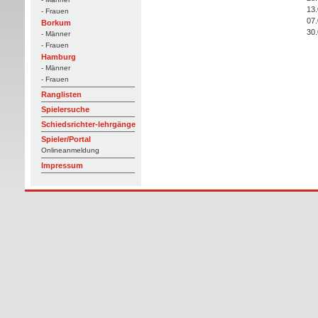
13
- Frauen
07
Borkum
30
- Männer
- Frauen
Hamburg
- Männer
- Frauen
Ranglisten
Spielersuche
Schiedsrichter-lehrgänge
Spieler/Portal
Onlineanmeldung
Impressum