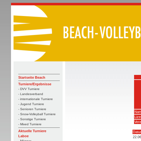
Startseite Beach
Turniere/Ergebnisse
- DVV Turniere
- Landesverband
- internationale Turniere
- Jugend Turniere
- Senioren Turniere
Nam
- Snow-Volleyball Turniere
Liz
- Sonstige Turniere
Vere
- Mixed Turniere
Aktuelle Turniere
Datu
Laboe
22.0
- Männer