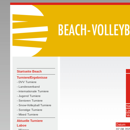
Startseite Beach
Turniere/Ergebnisse
- DVV Turniere
- Landesverband
- internationale Turniere
- Jugend Turniere
- Senioren Turniere
- Snow-Volleyball Turniere
Na
- Sonstige Turniere
Li
- Mixed Turniere
Ve
Aktuelle Turniere
Datum
Laboe
07.08.20
- Männer