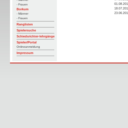
01.08.20
- Frauen
18.07.20
Borkum
23.06.20
- Männer
- Frauen
Ranglisten
Spielersuche
Schiedsrichter-lehrgänge
Spieler/Portal
Onlineanmeldung
Impressum