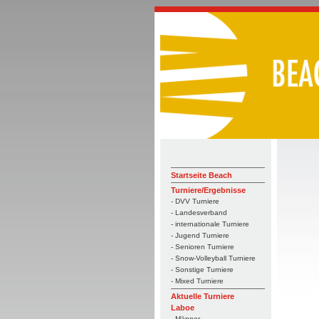
Startseite Beach
Turniere/Ergebnisse
- DVV Turniere
- Landesverband
- internationale Turniere
- Jugend Turniere
- Senioren Turniere
- Snow-Volleyball Turniere
- Sonstige Turniere
- Mixed Turniere
Aktuelle Turniere
Laboe
- Männer