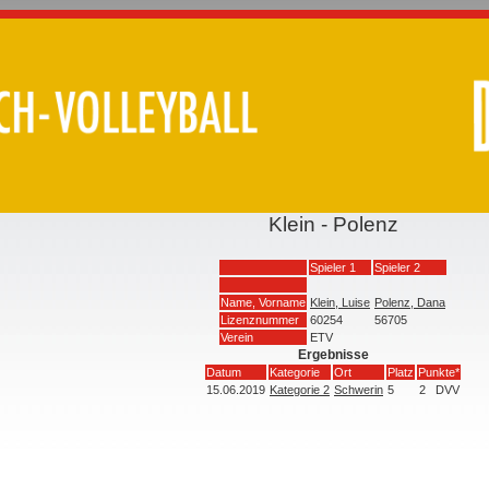
Klein - Polenz
Spieler 1
Spieler 2
Name, Vorname
Klein, Luise
Polenz, Dana
Lizenznummer
60254
56705
Verein
ETV
Ergebnisse
Datum
Kategorie
Ort
Platz
Punkte*
15.06.2019
Kategorie 2
Schwerin
5
2
DVV