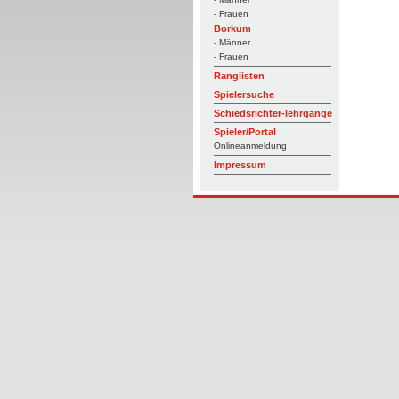
- Frauen
Borkum
- Männer
- Frauen
Ranglisten
Spielersuche
Schiedsrichter-lehrgänge
Spieler/Portal
Onlineanmeldung
Impressum