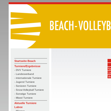
Startseite Beach
Turniere/Ergebnisse
Na
- DVV Turniere
Li
- Landesverband
Ve
- internationale Turniere
- Jugend Turniere
- Senioren Turniere
- Snow-Volleyball Turniere
- Sonstige Turniere
- Mixed Turniere
Aktuelle Turniere
Laboe
- Männer