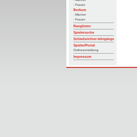
- Frauen
Borkum
- Männer
- Frauen
Ranglisten
Spielersuche
Schiedsrichter-lehrgänge
Spieler/Portal
Onlineanmeldung
Impressum