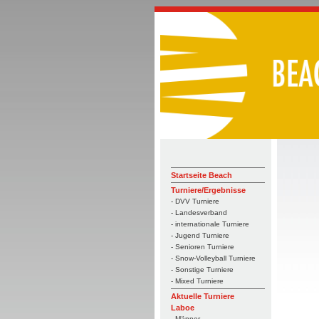
Startseite Beach
Turniere/Ergebnisse
- DVV Turniere
- Landesverband
- internationale Turniere
- Jugend Turniere
- Senioren Turniere
- Snow-Volleyball Turniere
- Sonstige Turniere
- Mixed Turniere
Aktuelle Turniere
Laboe
- Männer