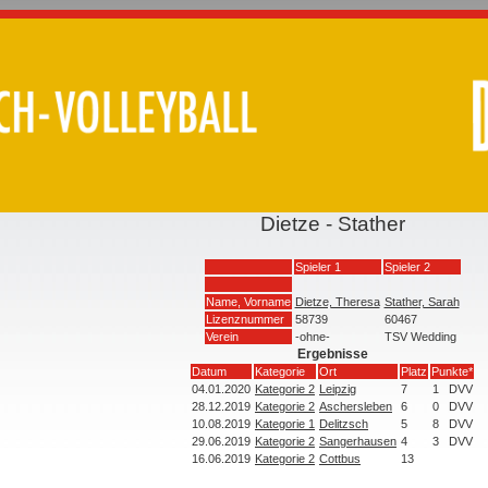
Dietze - Stather
Spieler 1
Spieler 2
Name, Vorname
Dietze, Theresa
Stather, Sarah
Lizenznummer
58739
60467
Verein
-ohne-
TSV Wedding
Ergebnisse
Datum
Kategorie
Ort
Platz
Punkte*
04.01.2020
Kategorie 2
Leipzig
7
1
DVV
28.12.2019
Kategorie 2
Aschersleben
6
0
DVV
10.08.2019
Kategorie 1
Delitzsch
5
8
DVV
29.06.2019
Kategorie 2
Sangerhausen
4
3
DVV
16.06.2019
Kategorie 2
Cottbus
13