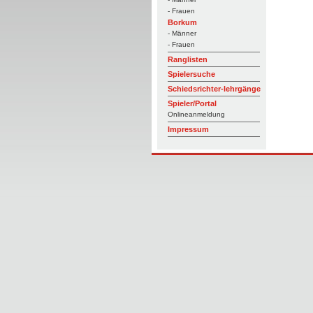
- Frauen
Borkum
- Männer
- Frauen
Ranglisten
Spielersuche
Schiedsrichter-lehrgänge
Spieler/Portal
Onlineanmeldung
Impressum