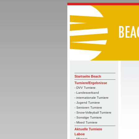
Startseite Beach
Turniere/Ergebnisse
- DVV Turniere
- Landesverband
- internationale Turniere
- Jugend Turniere
- Senioren Turniere
- Snow-Volleyball Turniere
- Sonstige Turniere
- Mixed Turniere
Aktuelle Turniere
Laboe
- Männer