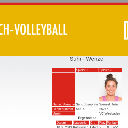
Suhr - Wenzel
Spieler 1
Spieler 2
Name, Vorname
Suhr, Josephine
Wenzel, Julia
Lizenznummer
54314
55277
Verein
VC Wiesbaden
Ergebnisse
Datum
Kategorie
Ort
Platz
Punkte*
18.05.2019
Kategorie 1
Erfurt
5
8
DVV