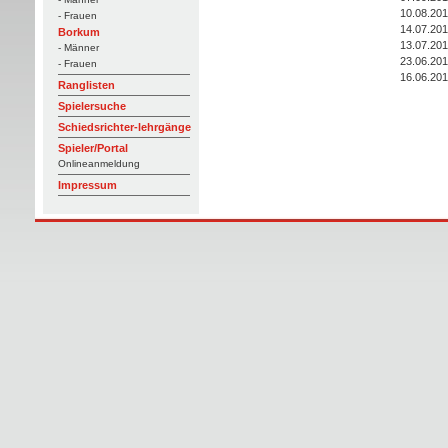
10.08.20
- Frauen
14.07.20
Borkum
13.07.20
- Männer
23.06.20
- Frauen
16.06.20
Ranglisten
Spielersuche
Schiedsrichter-lehrgänge
Spieler/Portal
Onlineanmeldung
Impressum