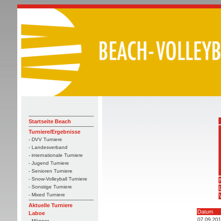
Startseite Beach
Turniere/Ergebnisse
- DVV Turniere
- Landesverband
- internationale Turniere
- Jugend Turniere
- Senioren Turniere
- Snow-Volleyball Turniere
- Sonstige Turniere
- Mixed Turniere
Aktuelle Turniere
Datum
Laboe
07.09.20
- Männer