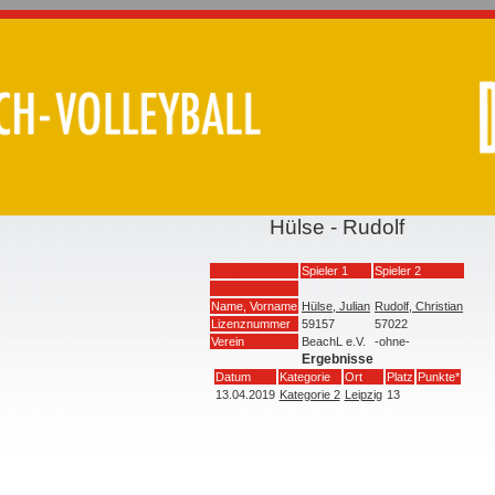
Hülse - Rudolf
Spieler 1
Spieler 2
Name, Vorname
Hülse, Julian
Rudolf, Christian
Lizenznummer
59157
57022
Verein
BeachL e.V.
-ohne-
Ergebnisse
Datum
Kategorie
Ort
Platz
Punkte*
13.04.2019
Kategorie 2
Leipzig
13