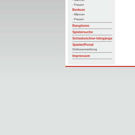
- Frauen
Borkum
- Männer
- Frauen
Ranglisten
Spielersuche
Schiedsrichter-lehrgänge
Spieler/Portal
Onlineanmeldung
Impressum