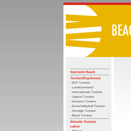
Startseite Beach
Turniere/Ergebnisse
- DVV Turniere
- Landesverband
- internationale Turniere
- Jugend Turniere
- Senioren Turniere
- Snow-Volleyball Turniere
- Sonstige Turniere
- Mixed Turniere
Aktuelle Turniere
Laboe
- Männer