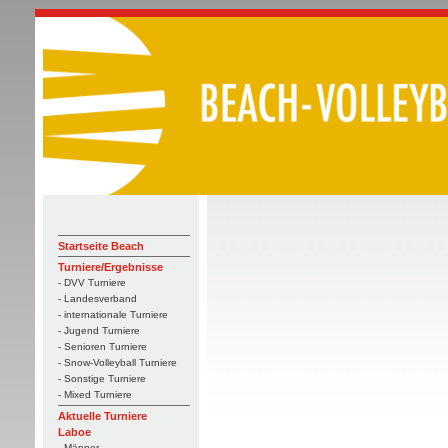
Startseite Beach
Turniere/Ergebnisse
- DVV Turniere
- Landesverband
- internationale Turniere
- Jugend Turniere
- Senioren Turniere
- Snow-Volleyball Turniere
- Sonstige Turniere
- Mixed Turniere
Aktuelle Turniere
Laboe
- Männer