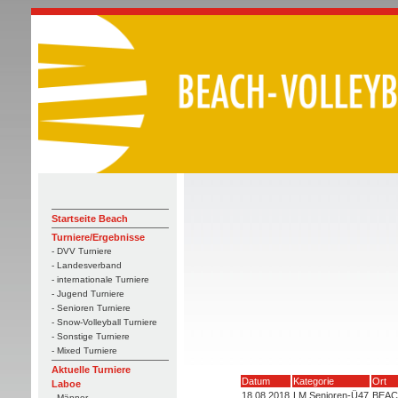
Startseite Beach
Turniere/Ergebnisse
- DVV Turniere
- Landesverband
- internationale Turniere
- Jugend Turniere
- Senioren Turniere
- Snow-Volleyball Turniere
- Sonstige Turniere
- Mixed Turniere
Aktuelle Turniere
Datum
Kategorie
Ort
Laboe
18.08.2018
LM Senioren-Ü47
BEACH
- Männer