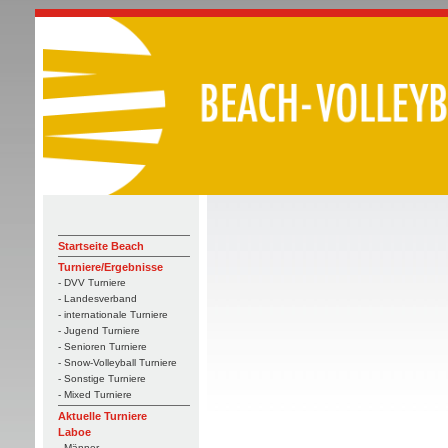
Startseite Beach
Turniere/Ergebnisse
- DVV Turniere
- Landesverband
- internationale Turniere
- Jugend Turniere
- Senioren Turniere
- Snow-Volleyball Turniere
- Sonstige Turniere
- Mixed Turniere
Aktuelle Turniere
Laboe
- Männer