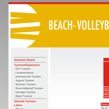
Startseite Beach
Turniere/Ergebnisse
- DVV Turniere
- Landesverband
- internationale Turniere
- Jugend Turniere
- Senioren Turniere
- Snow-Volleyball Turniere
Nam
- Sonstige Turniere
Liz
- Mixed Turniere
Vere
Aktuelle Turniere
Datum
Laboe
08.05.
- Männer