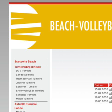
Startseite Beach
Turniere/Ergebnisse
- DVV Turniere
- Landesverband
- internationale Turniere
- Jugend Turniere
Datum
Ka
- Senioren Turniere
15.07.2018
of
- Snow-Volleyball Turniere
01.07.2018
of
- Sonstige Turniere
16.06.2018
of
- Mixed Turniere
10.06.2018
of
Aktuelle Turniere
Laboe
- Männer