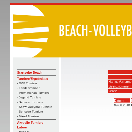
Startseite Beach
Turniere/Ergebnisse
Name, Vorname
- DVV Turniere
Lizenznummer
- Landesverband
Verein
- internationale Turniere
- Jugend Turniere
Datum
- Senioren Turniere
09.06.2018
- Snow-Volleyball Turniere
- Sonstige Turniere
- Mixed Turniere
Aktuelle Turniere
Laboe
- Männer