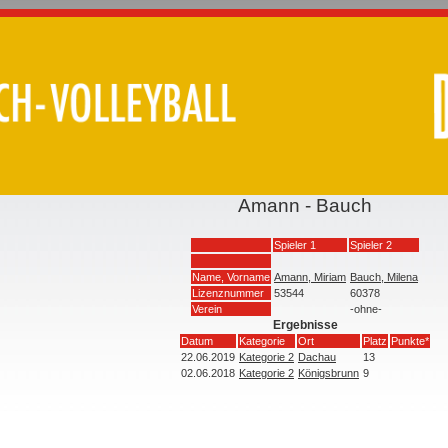
Amann - Bauch
Spieler 1
Spieler 2
Name, Vorname
Amann, Miriam
Bauch, Milena
Lizenznummer
53544
60378
Verein
-ohne-
Ergebnisse
Datum
Kategorie
Ort
Platz
Punkte*
22.06.2019
Kategorie 2
Dachau
13
02.06.2018
Kategorie 2
Königsbrunn
9