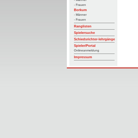
- Frauen
Borkum
- Männer
- Frauen
Ranglisten
Spielersuche
Schiedsrichter-lehrgänge
Spieler/Portal
Onlineanmeldung
Impressum