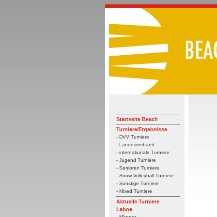
Startseite Beach
Turniere/Ergebnisse
- DVV Turniere
- Landesverband
- internationale Turniere
- Jugend Turniere
- Senioren Turniere
- Snow-Volleyball Turniere
- Sonstige Turniere
- Mixed Turniere
Aktuelle Turniere
Laboe
- Männer