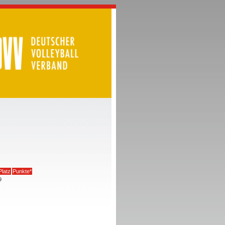
Platz
Punkte*
9