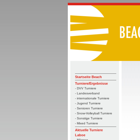
Startseite Beach
Turniere/Ergebnisse
- DVV Turniere
- Landesverband
- internationale Turniere
- Jugend Turniere
- Senioren Turniere
- Snow-Volleyball Turniere
- Sonstige Turniere
- Mixed Turniere
Aktuelle Turniere
Laboe
- Männer