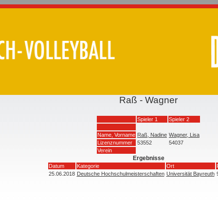
Raß - Wagner
Spieler 1
Spieler 2
Name, Vorname
Raß, Nadine
Wagner, Lisa
Lizenznummer
53552
54037
Verein
Ergebnisse
Datum
Kategorie
Ort
25.06.2018
Deutsche Hochschulmeisterschaften
Universität Bayreuth