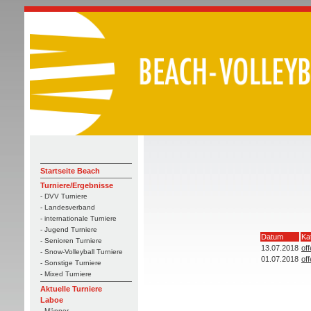
Startseite Beach
Turniere/Ergebnisse
- DVV Turniere
- Landesverband
- internationale Turniere
- Jugend Turniere
Datum
Ka
- Senioren Turniere
13.07.2018
of
- Snow-Volleyball Turniere
01.07.2018
of
- Sonstige Turniere
- Mixed Turniere
Aktuelle Turniere
Laboe
- Männer