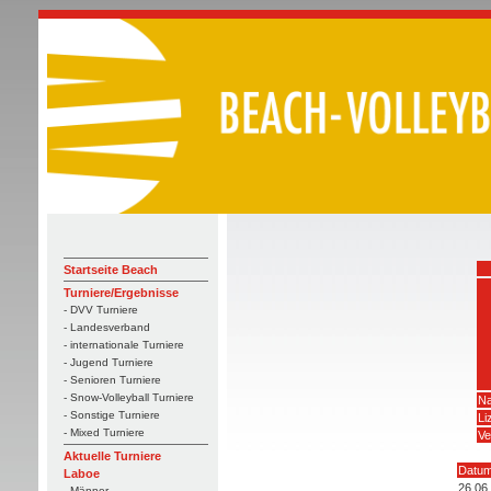
Startseite Beach
Turniere/Ergebnisse
- DVV Turniere
- Landesverband
- internationale Turniere
- Jugend Turniere
- Senioren Turniere
- Snow-Volleyball Turniere
Na
- Sonstige Turniere
Li
- Mixed Turniere
Ve
Aktuelle Turniere
Datu
Laboe
26.06
- Männer