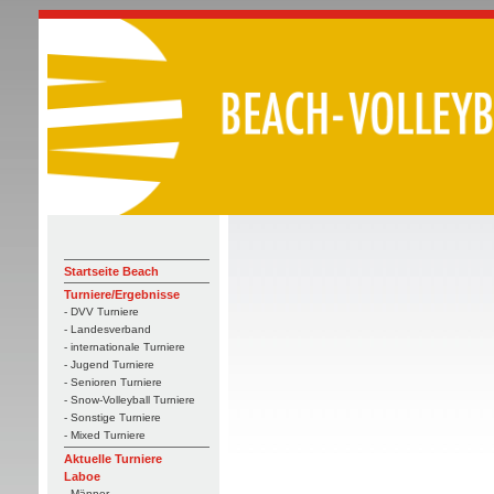
Startseite Beach
Turniere/Ergebnisse
- DVV Turniere
- Landesverband
- internationale Turniere
- Jugend Turniere
- Senioren Turniere
- Snow-Volleyball Turniere
- Sonstige Turniere
- Mixed Turniere
Aktuelle Turniere
Laboe
- Männer