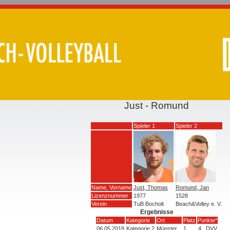
Just - Romund
Spieler 1
Spieler 2
Name, Vorname
Just, Thomas
Romund, Jan
Lizenznummer
1977
1528
Verein
TuB Bocholt
Beach&Volley e. V.
Ergebnisse
Datum
Kategorie
Ort
Platz
Punkte*
06.05.2018
Kategorie 2
Münster
1
4
DVV