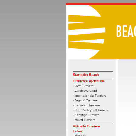
Startseite Beach
Turniere/Ergebnisse
- DVV Turniere
- Landesverband
- internationale Turniere
- Jugend Turniere
- Senioren Turniere
- Snow-Volleyball Turniere
- Sonstige Turniere
- Mixed Turniere
Aktuelle Turniere
Laboe
- Männer