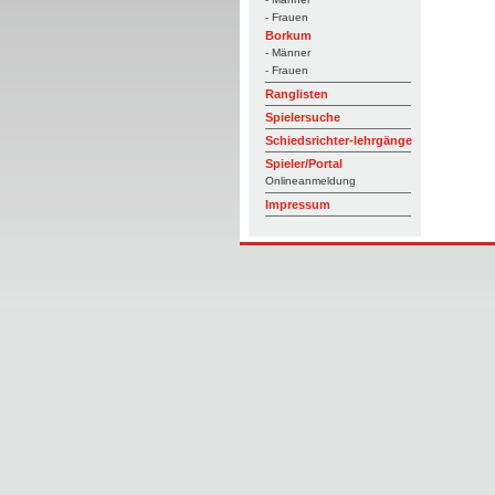
- Frauen
Borkum
- Männer
- Frauen
Ranglisten
Spielersuche
Schiedsrichter-lehrgänge
Spieler/Portal
Onlineanmeldung
Impressum