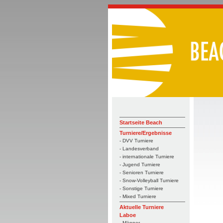
Startseite Beach
Turniere/Ergebnisse
- DVV Turniere
- Landesverband
- internationale Turniere
- Jugend Turniere
- Senioren Turniere
- Snow-Volleyball Turniere
- Sonstige Turniere
- Mixed Turniere
Aktuelle Turniere
Laboe
- Männer