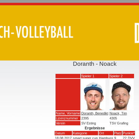
Doranth - Noack
Spieler 1
Spieler 2
Name, Vorname
Doranth, Benedikt
Noack, Tim
Lizenznummer
2395
4305
Verein
SV Esting
TSV Grafing
Ergebnisse
Datum
Kategorie
Ort
Platz
Punkte*
18.08.2017
smart super cup
Hamburg
9
22
DVV