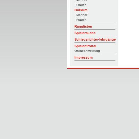
- Frauen
Borkum
- Männer
- Frauen
Ranglisten
Spielersuche
Schiedsrichter-lehrgänge
Spieler/Portal
Onlineanmeldung
Impressum