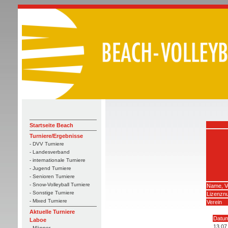
Startseite Beach
Turniere/Ergebnisse
- DVV Turniere
- Landesverband
- internationale Turniere
- Jugend Turniere
- Senioren Turniere
- Snow-Volleyball Turniere
Name, V
- Sonstige Turniere
Lizenzn
- Mixed Turniere
Verein
Aktuelle Turniere
Datu
Laboe
13.07
- Männer