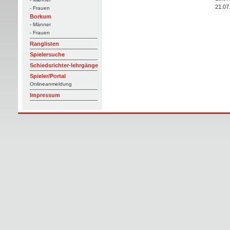
21.07
- Frauen
Borkum
- Männer
- Frauen
Ranglisten
Spielersuche
Schiedsrichter-lehrgänge
Spieler/Portal
Onlineanmeldung
Impressum