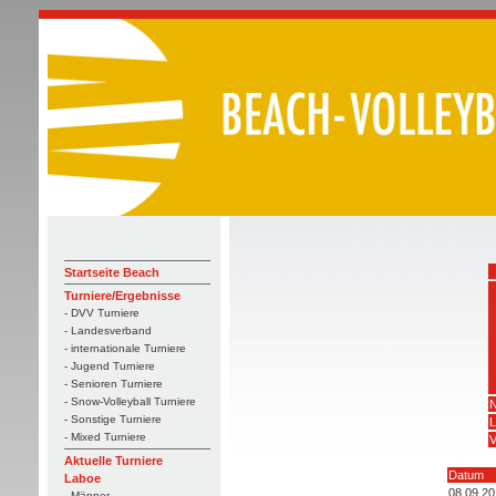
Startseite Beach
Turniere/Ergebnisse
- DVV Turniere
- Landesverband
- internationale Turniere
- Jugend Turniere
- Senioren Turniere
- Snow-Volleyball Turniere
N
- Sonstige Turniere
L
- Mixed Turniere
V
Aktuelle Turniere
Datum
Laboe
08.09.20
- Männer