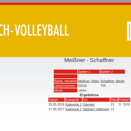
Meißner - Schaffner
Spieler 1
Spieler 2
Name, Vorname
Meißner, Heiko
Schaffner, Martin
Lizenznummer
59316
755
Verein
-ohne-
Ergebnisse
Datum
Kategorie
Ort
Platz
Punkte*
25.05.2019
Kategorie 1
Giengen
13
0
DVV
17.06.2017
Kategorie 2
Stuttgart-Vaihingen
13