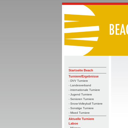
Startseite Beach
Turniere/Ergebnisse
- DVV Turniere
- Landesverband
- internationale Turniere
- Jugend Turniere
- Senioren Turniere
- Snow-Volleyball Turniere
- Sonstige Turniere
- Mixed Turniere
Aktuelle Turniere
Laboe
- Männer