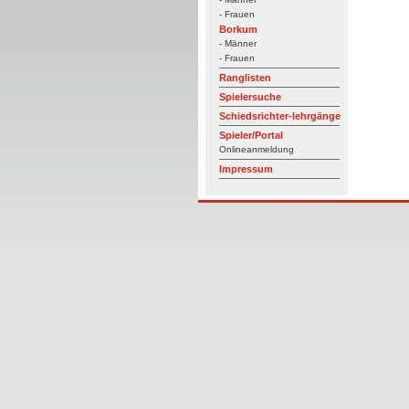
- Frauen
Borkum
- Männer
- Frauen
Ranglisten
Spielersuche
Schiedsrichter-lehrgänge
Spieler/Portal
Onlineanmeldung
Impressum