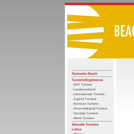
Startseite Beach
Turniere/Ergebnisse
- DVV Turniere
- Landesverband
- internationale Turniere
- Jugend Turniere
- Senioren Turniere
- Snow-Volleyball Turniere
- Sonstige Turniere
- Mixed Turniere
Aktuelle Turniere
Laboe
- Männer