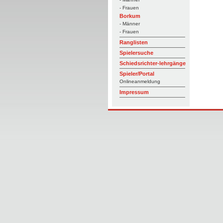
- Frauen
Borkum
- Männer
- Frauen
Ranglisten
Spielersuche
Schiedsrichter-lehrgänge
Spieler/Portal
Onlineanmeldung
Impressum