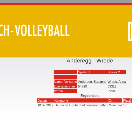
Anderegg - Wrede
Spieler 1
Spieler 2
Name, Vorname
Anderegg, Susanne
Wrede, Anna
Lizenznummer
54720
59311
Verein
-ohne-
Ergebnisse
Datum
Kategorie
Ort
Platz
10.07.2017
Deutsche Hochschulmeisterschaften
München
17