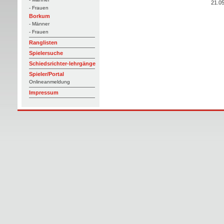
21.0
- Frauen
Borkum
- Männer
- Frauen
Ranglisten
Spielersuche
Schiedsrichter-lehrgänge
Spieler/Portal
Onlineanmeldung
Impressum