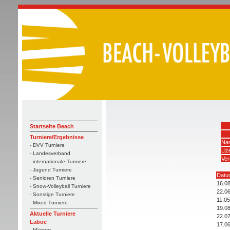
Startseite Beach
Turniere/Ergebnisse
Na
- DVV Turniere
Li
- Landesverband
Ver
- internationale Turniere
- Jugend Turniere
Datu
- Senioren Turniere
16.0
- Snow-Volleyball Turniere
22.0
- Sonstige Turniere
11.0
- Mixed Turniere
19.0
Aktuelle Turniere
22.0
Laboe
17.0
- Männer