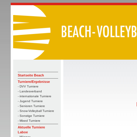
Startseite Beach
Turniere/Ergebnisse
- DVV Turniere
- Landesverband
- internationale Turniere
- Jugend Turniere
- Senioren Turniere
- Snow-Volleyball Turniere
- Sonstige Turniere
- Mixed Turniere
Aktuelle Turniere
Laboe
- Männer