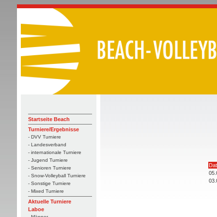
Startseite Beach
Turniere/Ergebnisse
- DVV Turniere
- Landesverband
- internationale Turniere
- Jugend Turniere
Da
- Senioren Turniere
05.
- Snow-Volleyball Turniere
03.
- Sonstige Turniere
- Mixed Turniere
Aktuelle Turniere
Laboe
- Männer