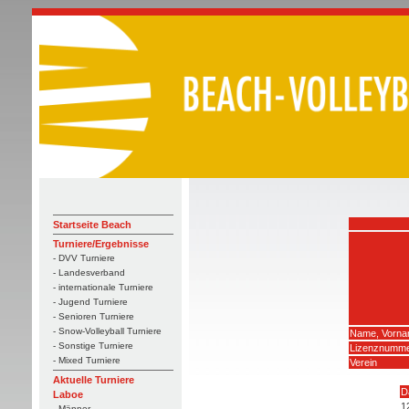
Startseite Beach
Turniere/Ergebnisse
- DVV Turniere
- Landesverband
- internationale Turniere
- Jugend Turniere
- Senioren Turniere
- Snow-Volleyball Turniere
Name, Vorn
- Sonstige Turniere
Lizenznumm
- Mixed Turniere
Verein
Aktuelle Turniere
D
Laboe
1
- Männer