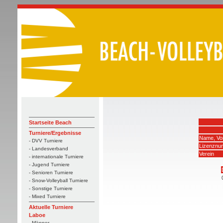
Startseite Beach
Turniere/Ergebnisse
Name, Vo
- DVV Turniere
Lizenznu
- Landesverband
Verein
- internationale Turniere
- Jugend Turniere
- Senioren Turniere
- Snow-Volleyball Turniere
- Sonstige Turniere
- Mixed Turniere
Aktuelle Turniere
Laboe
- Männer