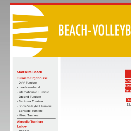
Startseite Beach
Turniere/Ergebnisse
Nam
- DVV Turniere
Liz
- Landesverband
Vere
- internationale Turniere
- Jugend Turniere
Da
- Senioren Turniere
12
- Snow-Volleyball Turniere
- Sonstige Turniere
- Mixed Turniere
Aktuelle Turniere
Laboe
- Männer