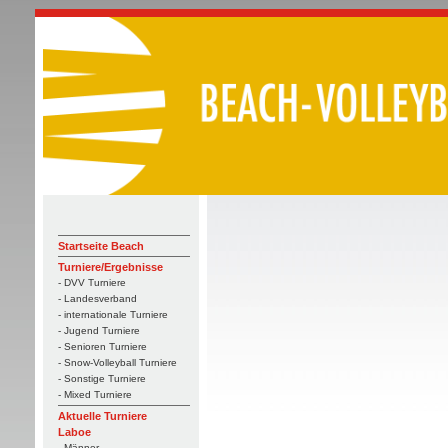
Startseite Beach
Turniere/Ergebnisse
- DVV Turniere
- Landesverband
- internationale Turniere
- Jugend Turniere
- Senioren Turniere
- Snow-Volleyball Turniere
- Sonstige Turniere
- Mixed Turniere
Aktuelle Turniere
Laboe
- Männer